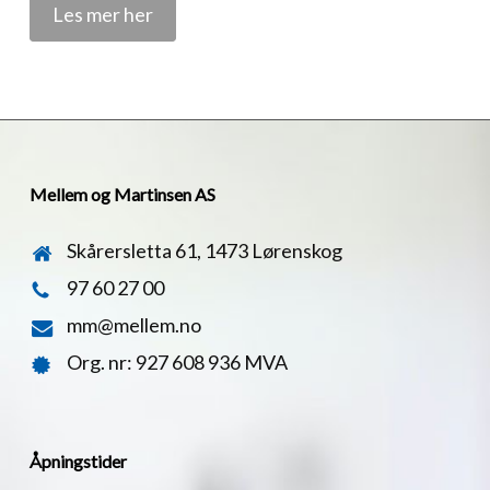
Les mer her
Mellem og Martinsen AS
Skårersletta 61, 1473 Lørenskog
97 60 27 00
mm@mellem.no
Org. nr: 927 608 936 MVA
Åpningstider