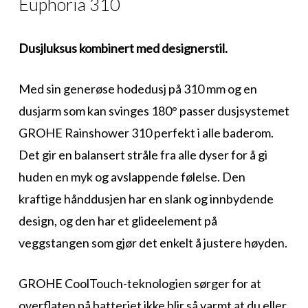
Euphoria 310
Dusjluksus kombinert med designerstil.
Med sin generøse hodedusj på 310 mm og en
dusjarm som kan svinges 180° passer dusjsystemet
GROHE Rainshower 310 perfekt i alle baderom.
Det gir en balansert stråle fra alle dyser for å gi
huden en myk og avslappende følelse. Den
kraftige hånddusjen har en slank og innbydende
design, og den har et glideelement på
veggstangen som gjør det enkelt å justere høyden.
GROHE CoolTouch-teknologien sørger for at
overflaten på batteriet ikke blir så varmt at du eller