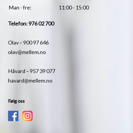
Man - fre:
11:00 - 15:00
Telefon:
976 02 700
Olav –
900 97 646
olav@mellem.no
Håvard –
957 39 077
havard@mellem.no
Følg oss