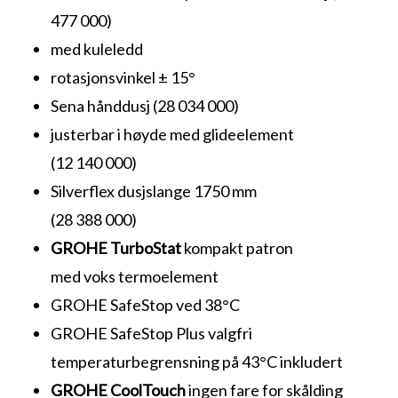
477 000)
med kuleledd
rotasjonsvinkel ± 15°
Sena hånddusj (28 034 000)
justerbar i høyde med glideelement
(12 140 000)
Silverflex dusjslange 1750 mm
(28 388 000)
GROHE TurboStat
kompakt patron
med voks termoelement
GROHE SafeStop ved 38°C
GROHE SafeStop Plus valgfri
temperaturbegrensning på 43°C inkludert
GROHE CoolTouch
ingen fare for skålding