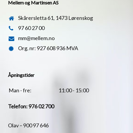
Mellem og Martinsen AS
Skårersletta 61, 1473 Lørenskog
97 60 27 00
mm@mellem.no
Org. nr: 927 608 936 MVA
Åpningstider
Man - fre:
11:00 - 15:00
Telefon:
976 02 700
Olav –
900 97 646