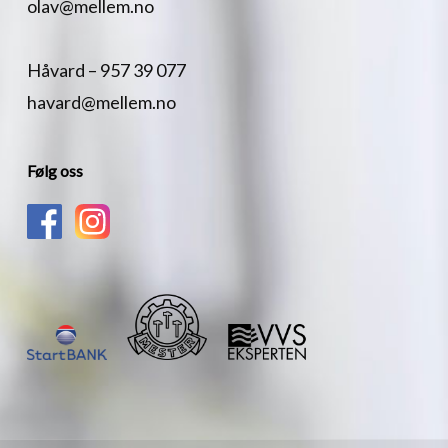
olav@mellem.no
Håvard –
957 39 077
havard@mellem.no
Følg oss