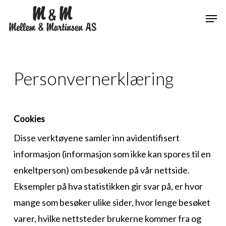
Skip
Menu
Men
to
main
content
Personvernerklæring
Cookies
Disse verktøyene samler inn avidentifisert
informasjon (informasjon som ikke kan spores til en
enkeltperson) om besøkende på vår nettside.
Eksempler på hva statistikken gir svar på, er hvor
mange som besøker ulike sider, hvor lenge besøket
varer, hvilke nettsteder brukerne kommer fra og