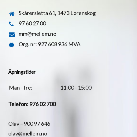
Skårersletta 61, 1473 Lørenskog
97 60 27 00
mm@mellem.no
Org. nr: 927 608 936 MVA
Åpningstider
Man - fre:
11:00 - 15:00
Telefon:
976 02 700
Olav –
900 97 646
olav@mellem.no